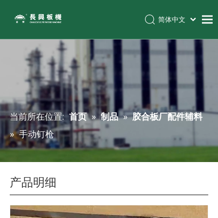
简体中文
Tiếng Việt
首页
Español
Pусский
产品
English
客户案例
解决方案
当前所在位置:
首页
»
制品
»
胶合板厂配件辅料
新闻
»
手动钉枪
关于我们
联系方式
产品明细