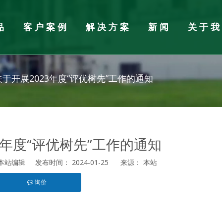
品
客户案例
解决方案
新闻
关于
加工设备
闻
胶合板厂配件辅料
行业新闻
关于开展2023年度“评优树先”工作的通知
自动组胚铺装生产线
3年度“评优树先”工作的通知
机
垛机
站编辑 发布时间： 2024-01-25 来源：
本站
板拼板机
询价
st","whatsapp"]