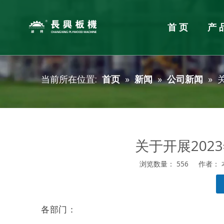
首页
产
单板加工设备
胶合板整厂规划
企业新闻
服务
胶合板
产品新
当前所在位置:
首页
»
新闻
»
公司新闻
»
旋切机
胶合板
单板烘干机
涂胶机
单板拼板机
冷压机
挖补机
热压机
砂光机
四面锯
关于开展202
刮腻子
分级码
浏览数量：
556
作者： 本
细木工
["facebook","twitter","line","wechat","linkedin","pintere
各部门：