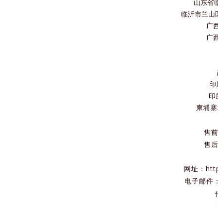
山东省
临沂市兰山
广
广
印尼
印度
柬埔寨地址
售前
售后
网址：https
电子邮件