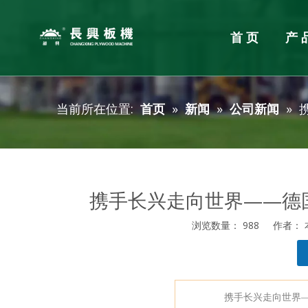
首页
产
单板加工设备
胶合板整厂规划
企业新闻
服务
胶合板
产品新
当前所在位置:
首页
»
新闻
»
公司新闻
»
旋切机
胶合板
单板烘干机
涂胶机
单板拼板机
冷压机
挖补机
热压机
砂光机
四面锯
携手长兴走向世界——德
刮腻子
分级码
浏览数量：
988
作者： 本
细木工
["facebook","twitter","line","wechat","linkedin","pintere
携手长兴走向世界