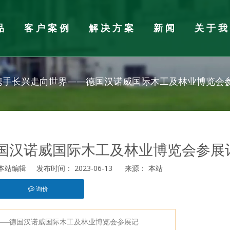
品
客户案例
解决方案
新闻
关于
加工设备
闻
胶合板厂配件辅料
行业新闻
携手长兴走向世界——德国汉诺威国际木工及林业博览会
自动组胚铺装生产线
国汉诺威国际木工及林业博览会参展
机
垛机
站编辑 发布时间： 2023-06-13 来源：
本站
板拼板机
询价
st","whatsapp"]
——
德国
汉诺威国际木工及林业博览会
参展记