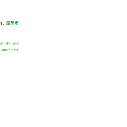
内、国际市
entific and
od machinery