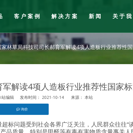
品
客户案例
解决方案
新闻
关于
加工设备
闻
胶合板厂配件辅料
行业新闻
国家林草局科技司司长郝育军解读4项人造板行业推荐性国
自动组胚铺装生产线
育军解读4项人造板行业推荐性国家标
机
垛机
编辑 发布时间： 2021-10-14 来源：
本站
板拼板机
询价
st","whatsapp"]
超标问题受到社会各界广泛关注，人民群众往往“
品产品质量，特别是甲醛等有毒有害物质含量事关人