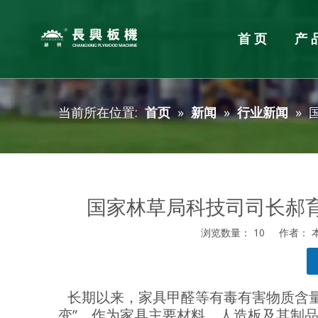
首页
产
单板加工设备
胶合板整厂规划
企业新闻
服务
胶合板
产品新
当前所在位置:
首页
»
新闻
»
行业新闻
»
旋切机
胶合板
单板烘干机
涂胶机
单板拼板机
冷压机
挖补机
热压机
砂光机
四面锯
国家林草局科技司司长郝
刮腻子
分级码
浏览数量：
10
作者： 本站
细木工
["facebook","twitter","line","wechat","linkedin","pintere
长期以来，家具甲醛等有毒有害物质含量
变”。作为家具主要材料，人造板及其制