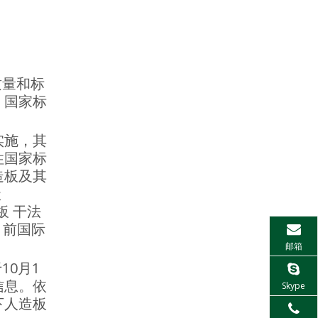
质量和标
、国家标
实施，其
性国家标
造板及其
级
板 干法
目前国际
邮箱
0月1
信息。依
Skype
下人造板