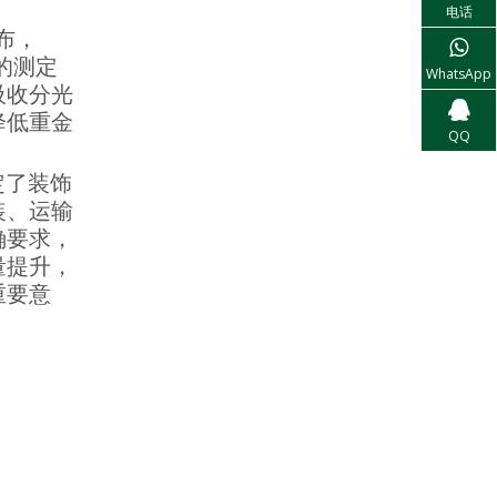
电话
布，
的测定
WhatsApp
吸收分光
降低重金
QQ
定了装饰
装、运输
确要求，
量提升，
重要意