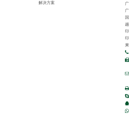
解决方案
广
广
国
越
印
印
柬

售
f