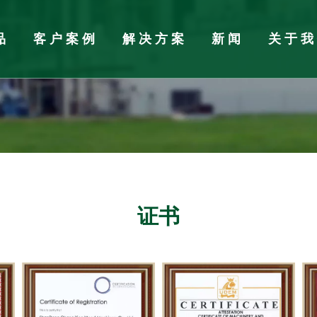
品
客户案例
解决方案
新闻
关于
加工设备
闻
胶合板厂配件辅料
行业新闻
自动组胚铺装生产线
证书
机
垛机
板拼板机