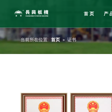
首页
产
单板加工设备
胶合板整厂规划
企业新闻
服务
胶合板
产品新
当前所在位置:
首页
»
证书
旋切机
胶合板
单板烘干机
涂胶机
单板拼板机
冷压机
挖补机
热压机
砂光机
四面锯
刮腻子
分级码
细木工