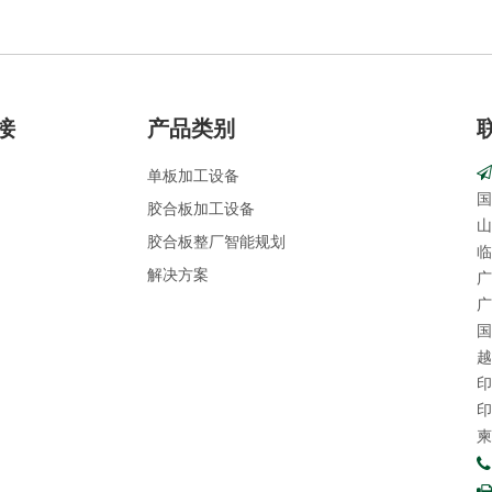
接
产品类别
单板加工设备
国
胶合板加工设备
山
胶合板整厂智能规划
临
解决方案
广
广
国
越
印
印
柬
